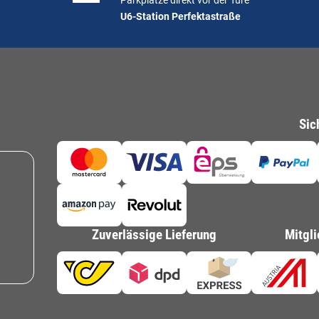
Parkplätze direkt vor der Türe
U6-Station Perfektastraße
Sic
Zuverlässige Lieferung
Mitgli