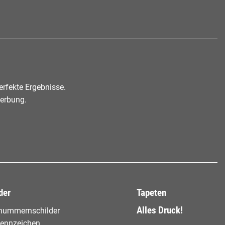
rfekte Ergebnisse.
werbung.
der
Tapeten
Alles Druck!
nummernschilder
ennzeichen