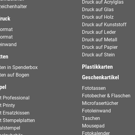
Druck auf Acrylglas
eichenhalter
Druck auf Glas
Druck auf Holz
druck
Druck auf Kunststoff
format
Druck auf Leder
format
Druck auf Metall
einwand
Druck auf Papier
Druck auf Stein
tten
Plastikkarten
tten in Spenderbox
tten auf Bogen
Geschenkartikel
pel
Fototassen
Fotobecher & Flaschen
t Professional
Microfasertücher
t Printy
Fotoleinwand
t Ersatzkissen
Taschen
t Stempelplatten
Mousepad
alstempel
Fotokalender