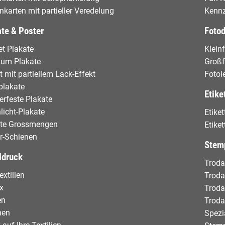
enkarten mit partieller Veredelung
Kennz
te & Poster
Foto
t Plakate
Klein
ium Plakate
Groß
t mit partiellem Lack-Effekt
Fotol
plakate
Etike
rfeste Plakate
licht-Plakate
Etike
ate Grossmengen
Etike
r-Schienen
Stem
ldruck
Troda
extilien
Troda
x
Troda
en
Troda
hen
Spezi