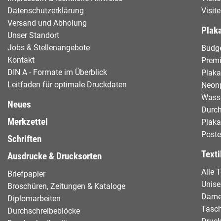
Datenschutzerklärung
Visit
Versand und Abholung
Plaka
Unser Standort
Jobs & Stellenangebote
Budge
Kontakt
Prem
DIN A - Formate im Überblick
Plaka
Leitfaden für optimale Druckdaten
Neon
Wasse
Neues
Durch
Merkzettel
Plak
Poste
Schriften
Texti
Ausdrucke & Drucksorten
Alle T
Briefpapier
Unise
Broschüren, Zeitungen & Kataloge
Dam
Diplomarbeiten
Tasc
Durchschreibeblöcke