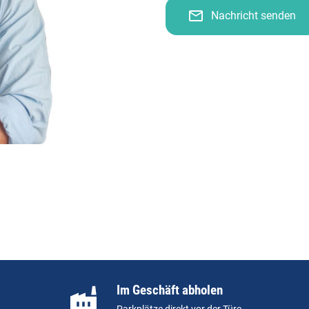
mail_outline
Nachricht senden
Im Geschäft abholen