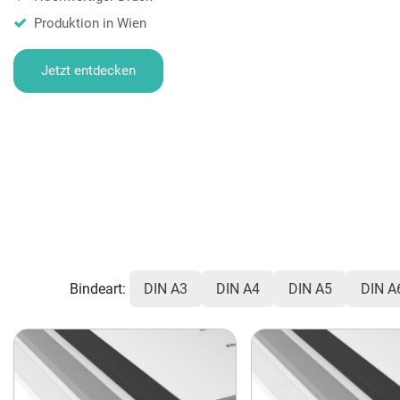
Produktion in Wien
Jetzt entdecken
Bindeart:
DIN A3
DIN A4
DIN A5
DIN A