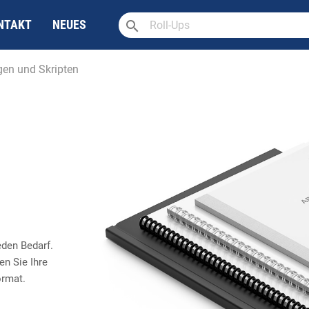
search
NTAKT
NEUES
en und Skripten
eden Bedarf.
en Sie Ihre
ormat.