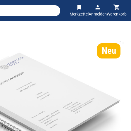
Merkzettel
Anmelden
Warenkorb
N
e
u