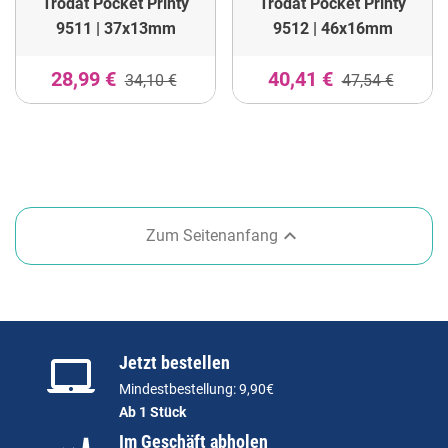
Trodat Pocket Printy
Trodat Pocket Printy
9511 | 37x13mm
9512 | 46x16mm
28,99 €
40,41 €
34,10 €
47,54 €

Zum Seitenanfang
Jetzt bestellen
Mindestbestellung: 9,90€
Ab 1 Stück
Im Geschäft abholen