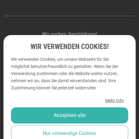
Wir suchen Verstärkung!
Bei Druckraum arbeiten Menschen mit Leidenschaft für
WIR VERWENDEN COOKIES!
Technik, Gestaltung und perfekte Ergebnisse.
Wir verwenden Cookies, um unsere Webseite für Sie
Wenn Sie mehr wollen als der Durchschnitt, freuen wir uns
möglichst benutzerfreundlich zu gestalten. Wenn Sie der
auf Ihre Bewerbung.
Verwendung zustimmen oder die Website weiter nutzen,
nehmen wir an, dass Sie damit einverstanden sind. Ihre
→ Karriere bei Druckraum
Zustimmung können Sie jederzeit widerrufen.
Mehr Info
Akzeptiere alle
Information
Nur notwendige Cookies
Allgemeine Geschäftsbedingungen