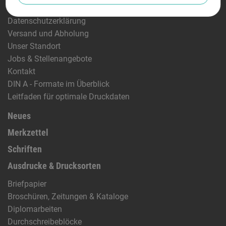
Impressum & rechtliche Hinweise
Datenschutzerklärung
Versand und Abholung
Unser Standort
Jobs & Stellenangebote
Kontakt
DIN A - Formate im Überblick
Leitfaden für optimale Druckdaten
Neues
Merkzettel
Schriften
Ausdrucke & Drucksorten
Briefpapier
Broschüren, Zeitungen & Kataloge
Diplomarbeiten
Durchschreibeblöcke