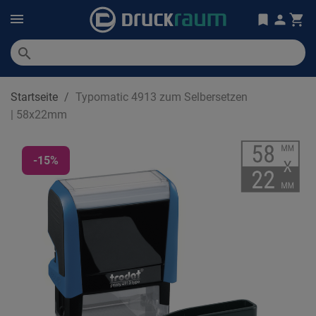
search
Startseite
Typomatic 4913 zum Selbersetzen
| 58x22mm
-15%