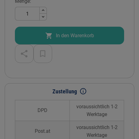
Menge:

In den Warenkorb
info_outline
Zustellung
voraussichtlich 1-2
DPD
Werktage
voraussichtlich 1-2
Post.at
Werktage