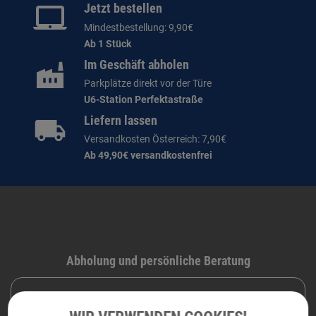
Jetzt bestellen
Mindestbestellung: 9,90€
Ab 1 Stück
Im Geschäft abholen
Parkplätze direkt vor der Türe
U6-Station Perfektastraße
Liefern lassen
Versandkosten Österreich: 7,90€
Ab 49,90€ versandkostenfrei
Abholung und persönliche Beratung
DRUCKRAUM