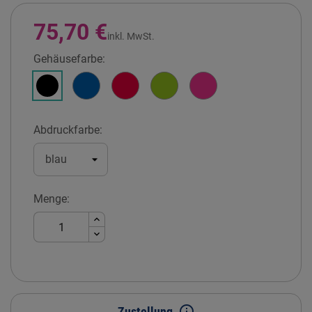
75,70 €
inkl. MwSt.
Gehäusefarbe:
Himmelblau
Feuerrot
Apfelgrün
Fuchsiapink
Schwarz
Abdruckfarbe:
Menge:
info_outline