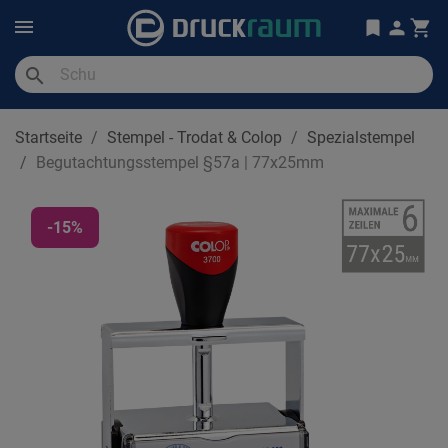
search
Startseite
Stempel - Trodat & Colop
Spezialstempel
Begutachtungsstempel §57a | 77x25mm
-15%