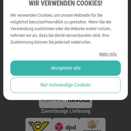
WIR VERWENDEN COOKIES!
Perfektastraße 58, 1230 Wien
Montag - Donnerstag von
9:00 bis 18:00
Wir verwenden Cookies, um unsere Webseite für Sie
Freitag von
9:00 bis 14:00
möglichst benutzerfreundlich zu gestalten. Wenn Sie der
Verwendung zustimmen oder die Website weiter nutzen,
nehmen wir an, dass Sie damit einverstanden sind. Ihre
Zustimmung können Sie jederzeit widerrufen.
Sicher bezahlen
Mehr Info
Akzeptiere alle
Nur notwendige Cookies
Zuverlässige Lieferung