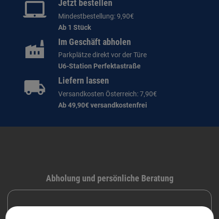
Jetzt bestellen
Mindestbestellung: 9,90€
Ab 1 Stück
Im Geschäft abholen
Parkplätze direkt vor der Türe
U6-Station Perfektastraße
Liefern lassen
Versandkosten Österreich: 7,90€
Ab 49,90€ versandkostenfrei
Abholung und persönliche Beratung
DRUCKRAUM