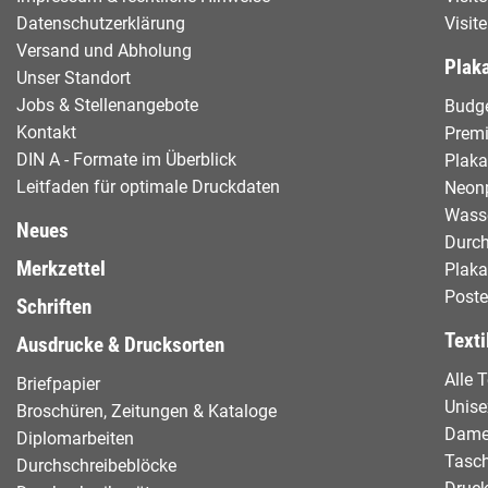
Datenschutzerklärung
Visit
Versand und Abholung
Plaka
Unser Standort
Jobs & Stellenangebote
Budge
Kontakt
Prem
DIN A - Formate im Überblick
Plaka
Leitfaden für optimale Druckdaten
Neon
Wasse
Neues
Durch
Merkzettel
Plak
Poste
Schriften
Texti
Ausdrucke & Drucksorten
Alle T
Briefpapier
Unise
Broschüren, Zeitungen & Kataloge
Dam
Diplomarbeiten
Tasc
Durchschreibeblöcke