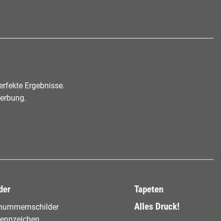
rfekte Ergebnisse.
werbung.
der
Tapeten
Alles Druck!
nummernschilder
ennzeichen