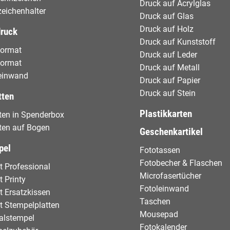
Druck auf Acrylglas
eichenhalter
Druck auf Glas
Druck auf Holz
druck
Druck auf Kunststoff
format
Druck auf Leder
format
Druck auf Metall
einwand
Druck auf Papier
Druck auf Stein
tten
Plastikkarten
tten in Spenderbox
tten auf Bogen
Geschenkartikel
pel
Fototassen
Fotobecher & Flaschen
t Professional
Microfasertücher
t Printy
Fotoleinwand
t Ersatzkissen
Taschen
t Stempelplatten
Mousepad
alstempel
Fotokalender