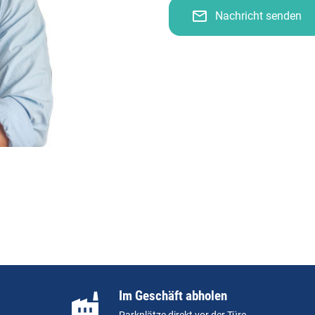
mail_outline
Nachricht senden
Im Geschäft abholen