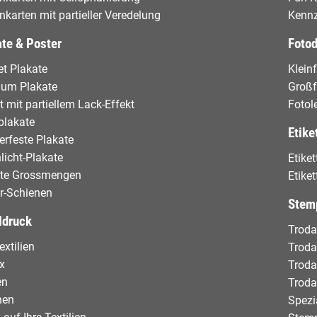
enkarten mit partieller Veredelung
Kennz
te & Poster
Foto
t Plakate
Klein
ium Plakate
Groß
t mit partiellem Lack-Effekt
Fotol
plakate
Etike
rfeste Plakate
licht-Plakate
Etike
ate Grossmengen
Etike
r-Schienen
Stem
ldruck
Troda
extilien
Troda
x
Troda
en
Troda
hen
Spezi