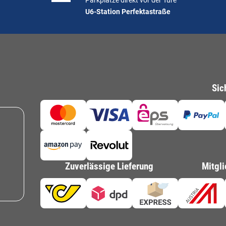
Parkplätze direkt vor der Türe
U6-Station Perfektastraße
Sic
Zuverlässige Lieferung
Mitgli