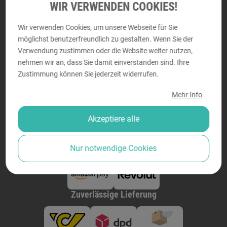
WIR VERWENDEN COOKIES!
Perfektastraße 58, 1230 Wien
Montag - Donnerstag von
9:00 bis 18:00
Wir verwenden Cookies, um unsere Webseite für Sie
Freitag von
9:00 bis 14:00
möglichst benutzerfreundlich zu gestalten. Wenn Sie der
Verwendung zustimmen oder die Website weiter nutzen,
nehmen wir an, dass Sie damit einverstanden sind. Ihre
Zustimmung können Sie jederzeit widerrufen.
Sicher bezahlen
Mehr Info
Akzeptiere alle
Nur notwendige Cookies
Zuverlässige Lieferung