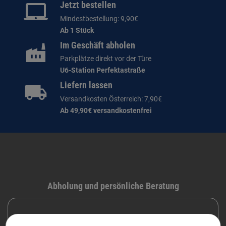
Jetzt bestellen
Mindestbestellung: 9,90€
Ab 1 Stück
Im Geschäft abholen
Parkplätze direkt vor der Türe
U6-Station Perfektastraße
Liefern lassen
Versandkosten Österreich: 7,90€
Ab 49,90€ versandkostenfrei
Abholung und persönliche Beratung
DRUCKRAUM