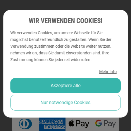
Abholung und persönliche Beratung
WIR VERWENDEN COOKIES!
Wir verwenden Cookies, um unsere Webseite für Sie
DRUCKRAUM
möglichst benutzerfreundlich zu gestalten. Wenn Sie der
Perfektastraße 58, 1230 Wien
Verwendung zustimmen oder die Website weiter nutzen,
nehmen wir an, dass Sie damit einverstanden sind. Ihre
Montag - Donnerstag von
9:00 bis 18:00
Zustimmung können Sie jederzeit widerrufen.
Freitag von
9:00 bis 14:00
Mehr Info
Akzeptiere alle
Sicher bezahlen
Nur notwendige Cookies