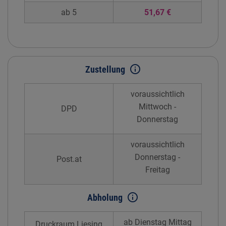
ab 5
51,67 €
info_outline
Zustellung
voraussichtlich
Mittwoch -
DPD
Donnerstag
voraussichtlich
Donnerstag -
Post.at
Freitag
info_outline
Abholung
ab Dienstag Mittag
Druckraum Liesing