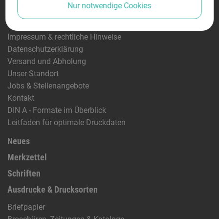
Nur notwendige Cookies
Information
Allgemeine Geschäftsbedingungen
Impressum & rechtliche Hinweise
Datenschutzerklärung
Versand und Abholung
Unser Standort
Jobs & Stellenangebote
Kontakt
DIN A - Formate im Überblick
Leitfaden für optimale Druckdaten
Neues
Merkzettel
Schriften
Ausdrucke & Drucksorten
Briefpapier