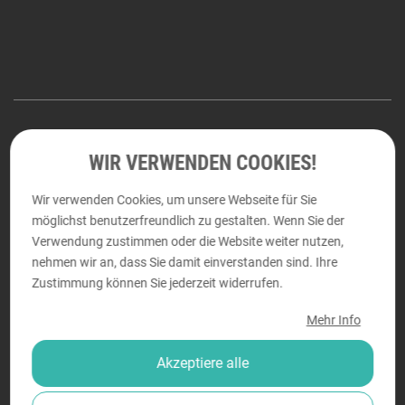
Wir suchen Verstärkung!
WIR VERWENDEN COOKIES!
Bei Druckraum arbeiten Menschen mit Leidenschaft für
Wir verwenden Cookies, um unsere Webseite für Sie
Technik, Gestaltung und perfekte Ergebnisse.
möglichst benutzerfreundlich zu gestalten. Wenn Sie der
Wenn Sie mehr wollen als der Durchschnitt, freuen wir uns
Verwendung zustimmen oder die Website weiter nutzen,
auf Ihre Bewerbung.
nehmen wir an, dass Sie damit einverstanden sind. Ihre
Zustimmung können Sie jederzeit widerrufen.
→ Karriere bei Druckraum
Mehr Info
Akzeptiere alle