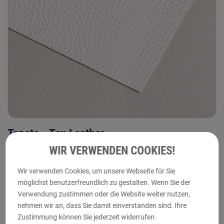
Tapete - Tex Leather
WIR VERWENDEN COOKIES!
Die elegante weiche Lederstruktur sorgt für ein luxuriöses
Aussehen. Die Premium Vliestapete besitzt eine
Wir verwenden Cookies, um unsere Webseite für Sie
strukturierte Vinylbeschichtung, die wesentlich günstiger
möglichst benutzerfreundlich zu gestalten. Wenn Sie der
und tierfreundlicher als Echtleder ist.
Verwendung zustimmen oder die Website weiter nutzen,
Anwendungen
nehmen wir an, dass Sie damit einverstanden sind. Ihre
Zustimmung können Sie jederzeit widerrufen.
Messen- und Ladenbau; Ledersimulationen, bedrucktes