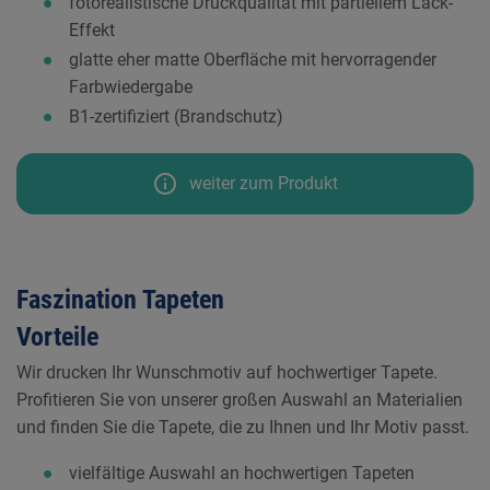
fotorealistische Druckqualität mit partiellem Lack-
Effekt
glatte eher matte Oberfläche mit hervorragender
Farbwiedergabe
B1-zertifiziert (Brandschutz)
info
weiter zum Produkt
Faszination Tapeten
Vorteile
Wir drucken Ihr Wunschmotiv auf hochwertiger Tapete.
Profitieren Sie von unserer großen Auswahl an Materialien
und finden Sie die Tapete, die zu Ihnen und Ihr Motiv passt.
vielfältige Auswahl an hochwertigen Tapeten