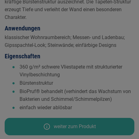
kräftige Bürstenstruktur auszeichnet. Die Tapeten-Struktur
erzeugt Tiefe und verleiht der Wand einen besonderen
Charakter.
Anwendungen
klassischer Wohnraumbereich; Messen- und Ladenbau;
Gipsspachtel-Look; Steinwände; einfärbige Designs
Eigenschaften
360 g/m² schwere Vliestapete mit strukturierter
Vinylbeschichtung
Bürstenstruktur
BioPruf® behandelt (verhindert das Wachstum von
Bakterien und Schimmel/Schimmelpilzen)
einfach wieder ablösbar
info
weiter zum Produkt