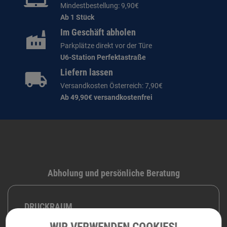
Mindestbestellung: 9,90€
Ab 1 Stück
Im Geschäft abholen
Parkplätze direkt vor der Türe
U6-Station Perfektastraße
Liefern lassen
Versandkosten Österreich: 7,90€
Ab 49,90€ versandkostenfrei
Abholung und persönliche Beratung
DRUCKRAUM
Perfektastraße 58, 1230 Wien