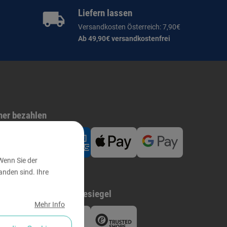
Liefern lassen
Versandkosten Österreich: 7,90€
Ab 49,90€ versandkostenfrei
her bezahlen
Wenn Sie der
nden sind. Ihre
ed bei
Gütesiegel
Mehr Info