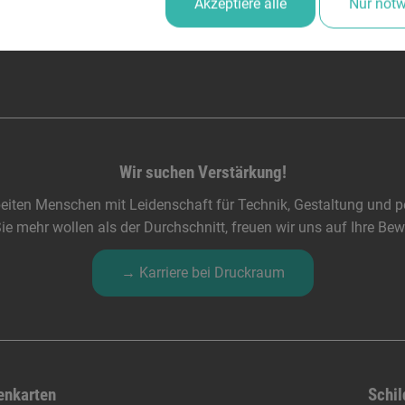
Akzeptiere alle
Nur not
Wir suchen Verstärkung!
eiten Menschen mit Leidenschaft für Technik, Gestaltung und pe
e mehr wollen als der Durchschnitt, freuen wir uns auf Ihre Be
→ Karriere bei Druckraum
enkarten
Schil