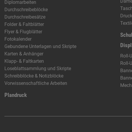
Dam
Diplomarbeiten
Tasc
Durchschreibeblöcke
Druck
Durchschreibesätze
Texti
Folder & Faltblätter
Flyer & Flugblätter
Schu
Fotokalender
Disp
Gebundene Unterlagen und Skripte
Karten & Anhänger
Roll-
Klapp- & Faltkarten
Roll-
Loseblattsammlung und Skripte
Banne
Schreibblöcke & Notizblöcke
Banne
Vorwissenschaftliche Arbeiten
Mech
Plandruck