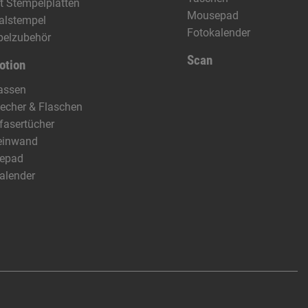
t Stempelplatten
Mousepad
alstempel
Fotokalender
pelzubehör
Scan
otion
assen
echer & Flaschen
fasertücher
einwand
epad
alender