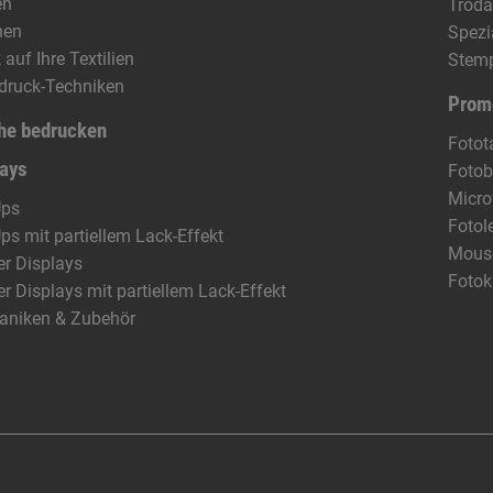
en
Troda
hen
Spezi
 auf Ihre Textilien
Stem
ldruck-Techniken
Prom
he bedrucken
Fotot
lays
Fotob
Micro
Ups
Fotol
Ups mit partiellem Lack-Effekt
Mous
r Displays
Fotok
r Displays mit partiellem Lack-Effekt
aniken & Zubehör