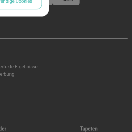
wendige Cookies
rfekte Ergebnisse.
werbung.
der
Tapeten