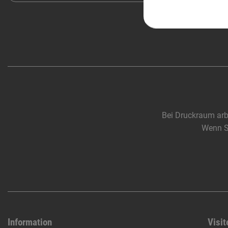
Bei Druckraum arb
Wenn Si
Information
Visit