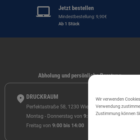
Jetzt bestellen
Mindestbestellung: 9,90€
Ab 1 Stück
Abholung und persönliche Beratung
DRUCKRAUM
Wir verwenden Cookies,
Verwendung zustimmen o
Perfektastraße 58, 1230 Wien
Zustimmung können Sie
Montag - Donnerstag von
9:00 bis 18:00
Freitag von
9:00 bis 14:00