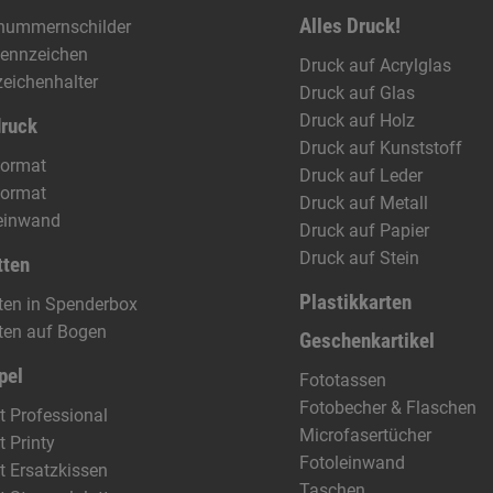
Alles Druck!
nummernschilder
ennzeichen
Druck auf Acrylglas
eichenhalter
Druck auf Glas
Druck auf Holz
druck
Druck auf Kunststoff
format
Druck auf Leder
format
Druck auf Metall
einwand
Druck auf Papier
Druck auf Stein
tten
Plastikkarten
tten in Spenderbox
tten auf Bogen
Geschenkartikel
pel
Fototassen
Fotobecher & Flaschen
t Professional
Microfasertücher
t Printy
Fotoleinwand
t Ersatzkissen
Taschen