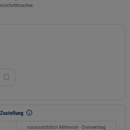
erzschrittmacher.
info_outline
Zustellung
voraussichtlich Mittwoch - Donnerstag