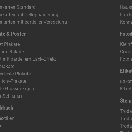
enkarten Standard
Haus
enkarten mit Cellophanierung
Fun-K
enkarten mit partieller Veredelung
Kennz
te & Poster
Foto
t Plakate
Klein
ium Plakate
Groß
t mit partiellem Lack-Effekt
Fotol
plakate
Etike
rfeste Plakate
licht-Plakate
Etike
ate Grossmengen
Etike
r-Schienen
Stem
ldruck
Troda
extilien
Troda
x
Troda