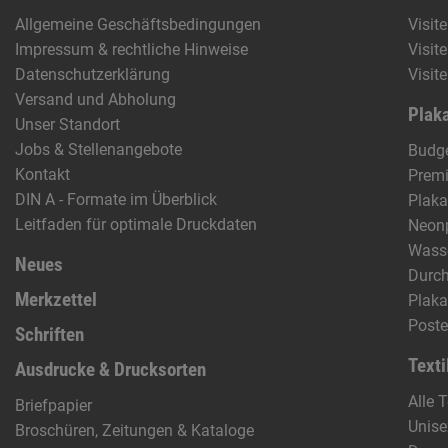
Allgemeine Geschäftsbedingungen
Visit
Impressum & rechtliche Hinweise
Visit
Datenschutzerklärung
Visit
Versand und Abholung
Plaka
Unser Standort
Jobs & Stellenangebote
Budge
Kontakt
Prem
DIN A - Formate im Überblick
Plaka
Leitfaden für optimale Druckdaten
Neon
Wasse
Neues
Durch
Merkzettel
Plak
Poste
Schriften
Texti
Ausdrucke & Drucksorten
Alle T
Briefpapier
Unise
Broschüren, Zeitungen & Kataloge