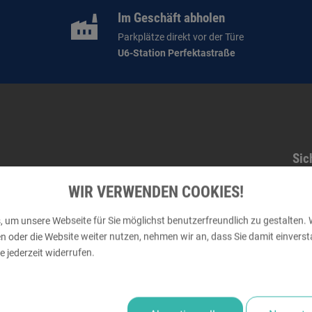
Im Geschäft abholen
Parkplätze direkt vor der Türe
U6-Station Perfektastraße
Sic
WIR VERWENDEN COOKIES!
 um unsere Webseite für Sie möglichst benutzerfreundlich zu gestalten. 
der die Website weiter nutzen, nehmen wir an, dass Sie damit einversta
 jederzeit widerrufen.
Zuverlässige Lieferung
Mitgli