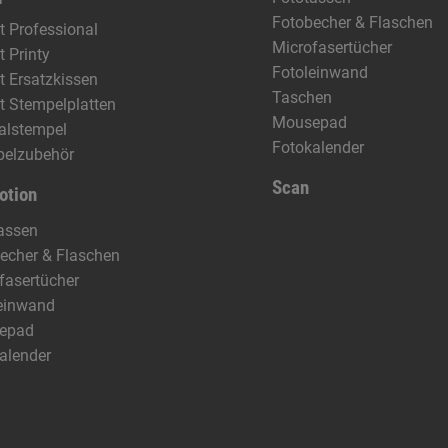
Fotobecher & Flaschen
t Professional
Microfasertücher
t Printy
Fotoleinwand
t Ersatzkissen
Taschen
t Stempelplatten
Mousepad
alstempel
Fotokalender
pelzubehör
Scan
otion
assen
echer & Flaschen
fasertücher
einwand
epad
alender