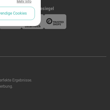
Mehr Info
ed bei
Gütesiegel
wendige Cookies
rfekte Ergebnisse.
werbung.