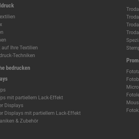
ldruck
Troda
extilien
Troda
x
Troda
en
Troda
hen
Spezi
 auf Ihre Textilien
Stem
ldruck-Techniken
Prom
he bedrucken
Fotot
lays
Fotob
Micro
Ups
Fotol
Ups mit partiellem Lack-Effekt
Mous
r Displays
Fotok
r Displays mit partiellem Lack-Effekt
aniken & Zubehör