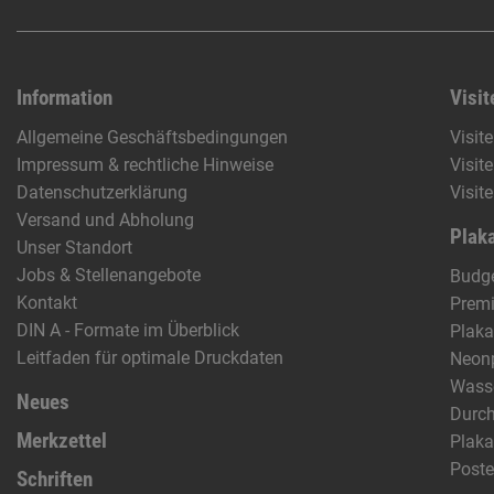
Information
Visit
Allgemeine Geschäftsbedingungen
Visit
Impressum & rechtliche Hinweise
Visit
Datenschutzerklärung
Visit
Versand und Abholung
Plaka
Unser Standort
Jobs & Stellenangebote
Budge
Kontakt
Prem
DIN A - Formate im Überblick
Plaka
Leitfaden für optimale Druckdaten
Neon
Wasse
Neues
Durch
Merkzettel
Plak
Poste
Schriften