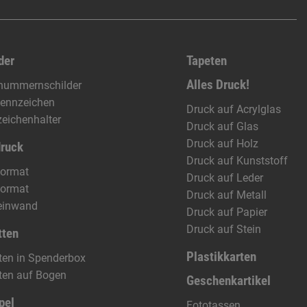
der
Tapeten
Alles Druck!
nummernschilder
ennzeichen
Druck auf Acrylglas
eichenhalter
Druck auf Glas
Druck auf Holz
druck
Druck auf Kunststoff
format
Druck auf Leder
format
Druck auf Metall
einwand
Druck auf Papier
Druck auf Stein
tten
Plastikkarten
tten in Spenderbox
tten auf Bogen
Geschenkartikel
pel
Fototassen