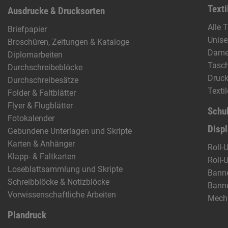
Texti
Ausdrucke & Drucksorten
Alle T
Briefpapier
Unise
Broschüren, Zeitungen & Kataloge
Dam
Diplomarbeiten
Tasc
Durchschreibeblöcke
Druck
Durchschreibesätze
Texti
Folder & Faltblätter
Flyer & Flugblätter
Schu
Fotokalender
Disp
Gebundene Unterlagen und Skripte
Karten & Anhänger
Roll-
Klapp- & Faltkarten
Roll-
Loseblattsammlung und Skripte
Banne
Schreibblöcke & Notizblöcke
Banne
Vorwissenschaftliche Arbeiten
Mech
Plandruck