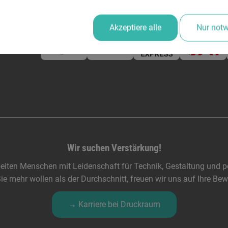
Zuverlässige Lieferung
Mitgli
Akzeptiere alle
Nur not
Wir suchen Verstärkung!
eiten Menschen mit Leidenschaft für Technik, Gestaltung und pe
e mehr wollen als der Durchschnitt, freuen wir uns auf Ihre Be
→ Karriere bei Druckraum