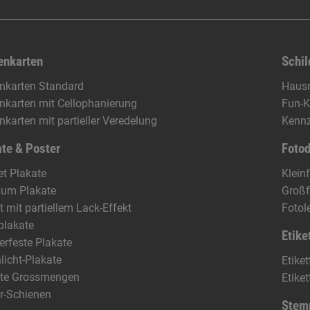
enkarten
Schil
enkarten Standard
Haus
enkarten mit Cellophanierung
Fun-K
enkarten mit partieller Veredelung
Kennz
te & Poster
Foto
t Plakate
Klein
ium Plakate
Groß
t mit partiellem Lack-Effekt
Fotol
plakate
Etike
rfeste Plakate
licht-Plakate
Etike
ate Grossmengen
Etike
r-Schienen
Stem