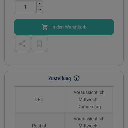

In den Warenkorb
info_outline
Zustellung
voraussichtlich
DPD
Mittwoch -
Donnerstag
voraussichtlich
Post.at
Mittwoch -