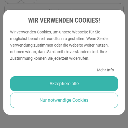
Druckvorschau
WIR VERWENDEN COOKIES!
shopping_cart
In den Warenkorb
Wir verwenden Cookies, um unsere Webseite für Sie
möglichst benutzerfreundlich zu gestalten. Wenn Sie der
expand_more
Druckdaten
Verwendung zustimmen oder die Website weiter nutzen,
nehmen wir an, dass Sie damit einverstanden sind. Ihre
Zustimmung können Sie jederzeit widerrufen.
expand_more
Personalisierung
Mehr Info
Akzeptiere alle
expand_more
Druckverfahren
Nur notwendige Cookies
expand_more
Sonderanfertigungen