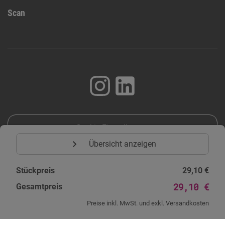
Scan
Cookie Einstellungen
expand_more
Übersicht anzeigen
Stückpreis
29,10 €
29,10 €
Gesamtpreis
© 1996 - 2026 | Schweizer International s.r.o | Alle Rechte
vorbehalten.
Preise inkl. MwSt. und exkl. Versandkosten