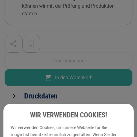
können wir mit der Prüfung und Produktion
starten.
Druckvorschau
shopping_cart
In den Warenkorb
expand_more
Druckdaten
WIR VERWENDEN COOKIES!
expand_more
Personalisierung
Wir verwenden Cookies, um unsere Webseite für Sie
möglichst benutzerfreundlich zu gestalten. Wenn Sie der