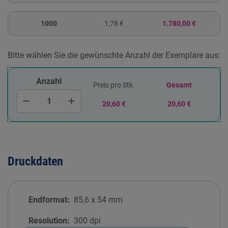
1000
1,78 €
1.780,00 €
Bitte wählen Sie die gewünschte Anzahl der Exemplare aus:
Anzahl
Preis pro Stk.
Gesamt
remove
add
20,60 €
20,60 €
Druckdaten
Endformat:
85,6
x
54
mm
Resolution:
300 dpi