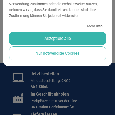
expand_more
Druckverfahren
Verwendung zustimmen oder die Website weiter nutzen,
nehmen wir an, dass Sie damit einverstanden sind. Ihre
Zustimmung können Sie jederzeit widerrufen.
expand_more
Sonderanfertigungen
Mehr Info
Akzeptiere alle
Nur notwendige Cookies
Jetzt bestellen
Mindestbestellung: 9,90€
Ab 1 Stück
Im Geschäft abholen
Parkplätze direkt vor der Türe
U6-Station Perfektastraße
Liefern lassen