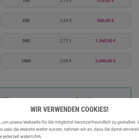
100
5,10 €
510,00 €
250
3,44 €
860,00 €
500
2,72 €
1.360,00 €
1000
2,08 €
2.080,00 €
ro Stk.
Gesamt
WIR VERWENDEN COOKIES!
0 €
26,00 €
 um unsere Webseite für Sie möglichst benutzerfreundlich zu gestalten. 
der die Website weiter nutzen, nehmen wir an, dass Sie damit einversta
 jederzeit widerrufen.