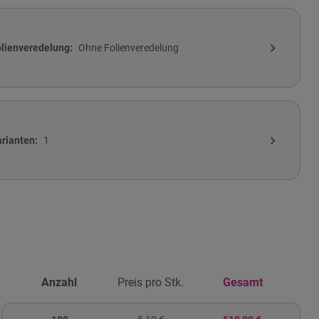
expand_more
olienveredelung
Ohne Folienveredelung
expand_more
arianten
1
Anzahl
Preis pro Stk.
Gesamt