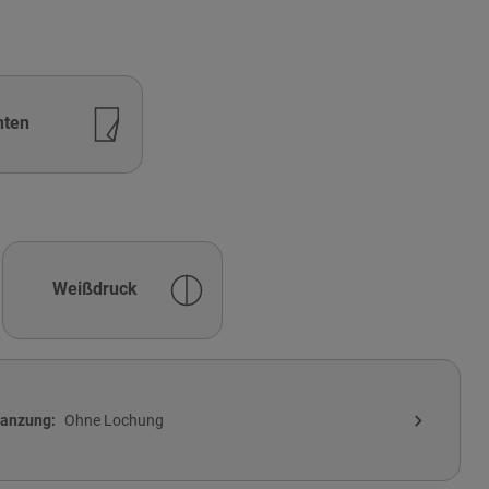
nten
Weißdruck
expand_more
tanzung
Ohne Lochung