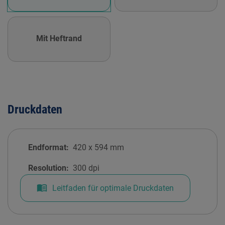
Mit Heftrand
Druckdaten
Endformat:
420
x
594
mm
Resolution:
300 dpi
menu_book
Leitfaden für optimale Druckdaten