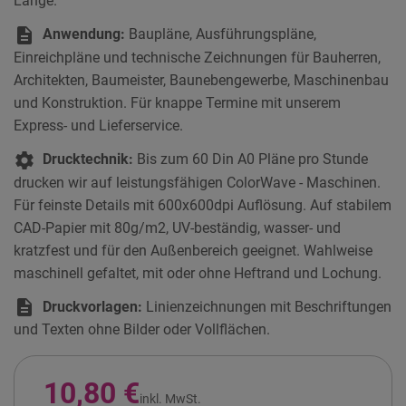
Länge.
description
Anwendung:
Baupläne, Ausführungspläne,
Einreichpläne und technische Zeichnungen für Bauherren,
Architekten, Baumeister, Baunebengewerbe, Maschinenbau
und Konstruktion. Für knappe Termine mit unserem
Express- und Lieferservice.
settings
Drucktechnik:
Bis zum 60 Din A0 Pläne pro Stunde
drucken wir auf leistungsfähigen ColorWave - Maschinen.
Für feinste Details mit 600x600dpi Auflösung. Auf stabilem
CAD-Papier mit 80g/m2, UV-beständig, wasser- und
kratzfest und für den Außenbereich geeignet. Wahlweise
maschinell gefaltet, mit oder ohne Heftrand und Lochung.
description
Druckvorlagen:
Linienzeichnungen mit Beschriftungen
und Texten ohne Bilder oder Vollflächen.
10,80 €
inkl. MwSt.