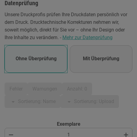
Datenprüfung
Unsere Druckprofis prüfen Ihre Druckdaten persönlich vor
dem Druck. Drucktechnische Korrekturen nehmen wir,
soweit möglich, direkt für Sie vor – ohne Ihr Design oder
Ihre Inhalte zu verändern. -
Mehr zur Datenprüfung
Ohne Überprüfung
Mit Überprüfung
Fehler
Warnungen
Anzahl: 0
arrow_drop_down
arrow_drop_down
Sortierung: Name
Sortierung: Upload
Exemplare
remove
add