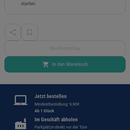
starten.
Druckvorschau
shopping_cart
In den Warenkorb
Jetzt bestellen
Mindestbestellung: 9,90€
Ab 1 Stück
Im Geschäft abholen
Parkplätze direkt vor der Türe