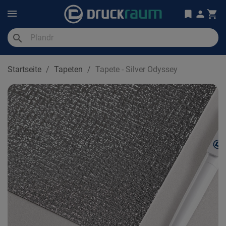
search
Startseite
Tapeten
Tapete - Silver Odyssey