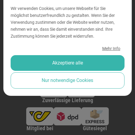
Freitag von
9:00 bis 14:00
Wir verwenden Cookies, um unsere Webseite für Sie
möglichst benutzerfreundlich zu gestalten. Wenn Sie der
Verwendung zustimmen oder die Website weiter nutzen,
nehmen wir an, dass Sie damit einverstanden sind. Ihre
Sicher bezahlen
Zustimmung können Sie jederzeit widerrufen.
Mehr Info
Akzeptiere alle
Nur notwendige Cookies
Zuverlässige Lieferung
Mitglied bei
Gütesiegel