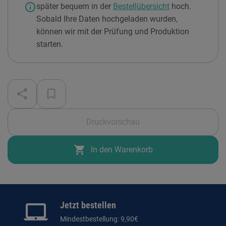
info
später bequem in der
Bestellübersicht
hoch.
Sobald Ihre Daten hochgeladen wurden,
können wir mit der Prüfung und Produktion
starten.
Druckvorschau
shopping_cart
In den Warenkorb
Jetzt bestellen
Mindestbestellung: 9,90€