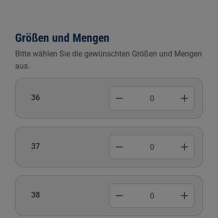
Größen und Mengen
Bitte wählen Sie die gewünschten Größen und Mengen
aus.
remove
add
36
remove
add
37
remove
add
38