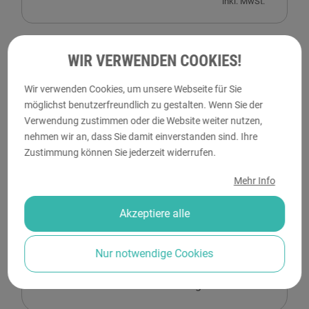
inkl. MwSt.
WIR VERWENDEN COOKIES!
Wir verwenden Cookies, um unsere Webseite für Sie
Noch keine finalen Druckdaten?
möglichst benutzerfreundlich zu gestalten. Wenn Sie der
Schließen Sie Ihre Bestellung einfach ab und
Verwendung zustimmen oder die Website weiter nutzen,
erstellen Sie Ihr finales Design später bequem
nehmen wir an, dass Sie damit einverstanden sind. Ihre
in der
Bestellübersicht
.
Zustimmung können Sie jederzeit widerrufen.
Lassen Sie das Motiv dafür bitte leer und
Mehr Info
laden Sie keine Druckdaten hoch. Sobald Ihr
Design übermittelt wurde, können wir mit der
Akzeptiere alle
Prüfung und Produktion starten.
Klicken Sie dafür einfach auf „Jetzt
Nur notwendige Cookies
gestalten“, lassen Sie das Motiv vorerst leer
und schließen Sie die Bestellung ab.