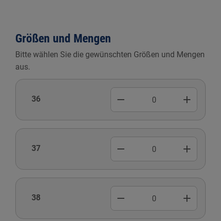
Größen und Mengen
Bitte wählen Sie die gewünschten Größen und Mengen
aus.
remove
add
36
remove
add
37
remove
add
38