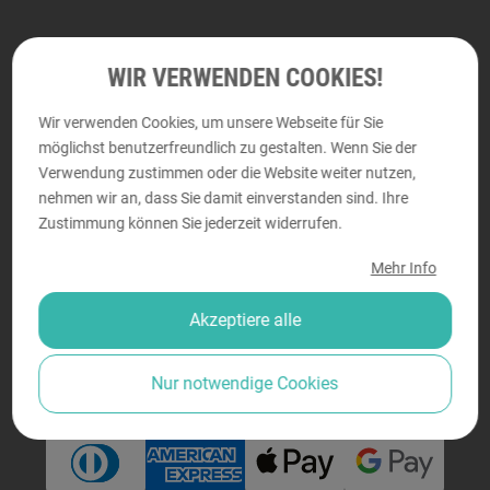
Abholung und persönliche Beratung
WIR VERWENDEN COOKIES!
Wir verwenden Cookies, um unsere Webseite für Sie
DRUCKRAUM
möglichst benutzerfreundlich zu gestalten. Wenn Sie der
Perfektastraße 58, 1230 Wien
Verwendung zustimmen oder die Website weiter nutzen,
nehmen wir an, dass Sie damit einverstanden sind. Ihre
Montag - Donnerstag von
9:00 bis 18:00
Zustimmung können Sie jederzeit widerrufen.
Freitag von
9:00 bis 14:00
Mehr Info
Akzeptiere alle
Sicher bezahlen
Nur notwendige Cookies