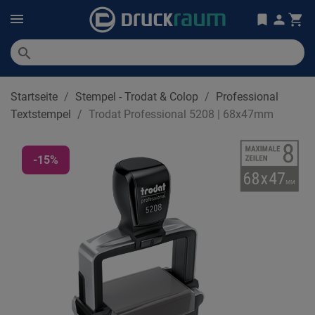
search
Startseite
Stempel - Trodat & Colop
Professional
Textstempel
Trodat Professional 5208 | 68x47mm
-15%