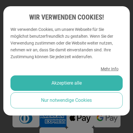
Abholung und persönliche Beratung
WIR VERWENDEN COOKIES!
Wir verwenden Cookies, um unsere Webseite für Sie
DRUCKRAUM
möglichst benutzerfreundlich zu gestalten. Wenn Sie der
Perfektastraße 58, 1230 Wien
Verwendung zustimmen oder die Website weiter nutzen,
Montag - Donnerstag von
9:00 bis 18:00
nehmen wir an, dass Sie damit einverstanden sind. Ihre
Zustimmung können Sie jederzeit widerrufen.
Freitag von
9:00 bis 14:00
Mehr Info
Akzeptiere alle
Sicher bezahlen
Nur notwendige Cookies