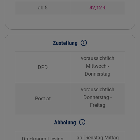
ab 5
82,12 €
info_outline
Zustellung
voraussichtlich
Mittwoch -
DPD
Donnerstag
voraussichtlich
Donnerstag -
Post.at
Freitag
info_outline
Abholung
ab Dienstag Mittag
Druckraum Liesing