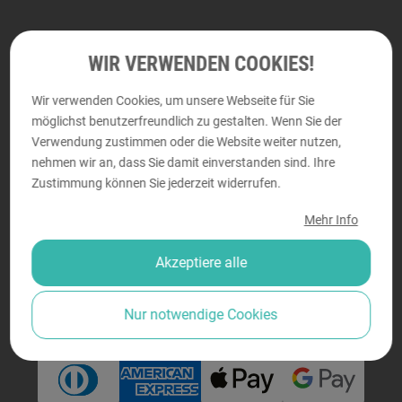
Abholung und persönliche Beratung
WIR VERWENDEN COOKIES!
Wir verwenden Cookies, um unsere Webseite für Sie
DRUCKRAUM
möglichst benutzerfreundlich zu gestalten. Wenn Sie der
Perfektastraße 58, 1230 Wien
Verwendung zustimmen oder die Website weiter nutzen,
nehmen wir an, dass Sie damit einverstanden sind. Ihre
Montag - Donnerstag von
9:00 bis 18:00
Zustimmung können Sie jederzeit widerrufen.
Freitag von
9:00 bis 14:00
Mehr Info
Akzeptiere alle
Sicher bezahlen
Nur notwendige Cookies