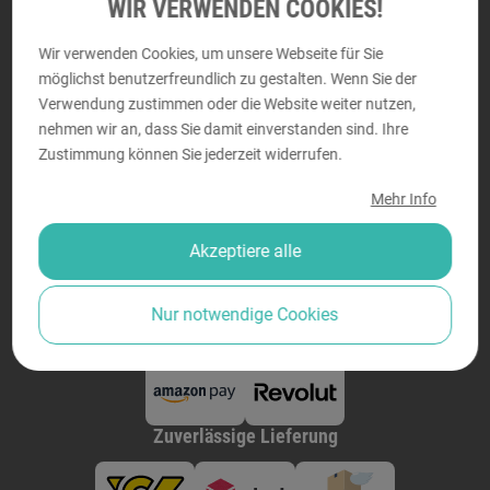
DRUCKRAUM
WIR VERWENDEN COOKIES!
Perfektastraße 58, 1230 Wien
Wir verwenden Cookies, um unsere Webseite für Sie
Montag - Donnerstag von
9:00 bis 18:00
möglichst benutzerfreundlich zu gestalten. Wenn Sie der
Freitag von
9:00 bis 14:00
Verwendung zustimmen oder die Website weiter nutzen,
nehmen wir an, dass Sie damit einverstanden sind. Ihre
Zustimmung können Sie jederzeit widerrufen.
Mehr Info
Sicher bezahlen
Akzeptiere alle
Nur notwendige Cookies
Zuverlässige Lieferung