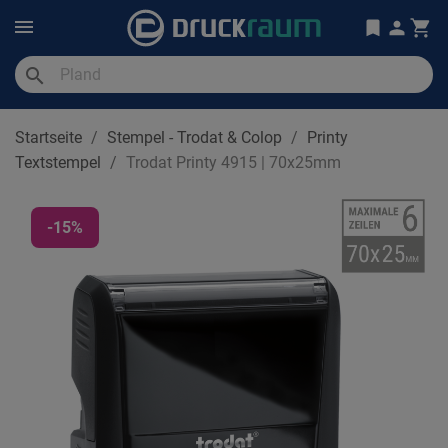
search
Startseite
Stempel - Trodat & Colop
Printy
Textstempel
Trodat Printy 4915 | 70x25mm
-15%