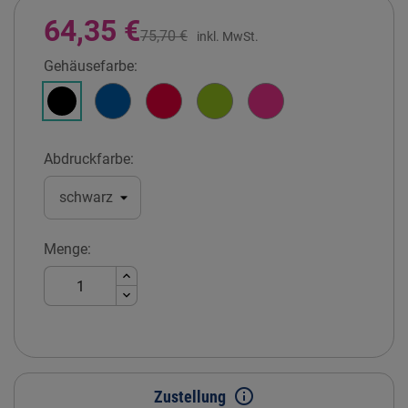
64,35 €
75,70 €
inkl. MwSt.
Gehäusefarbe:
Himmelblau
Feuerrot
Apfelgrün
Fuchsiapink
Schwarz
Abdruckfarbe:
Menge:
info_outline
Zustellung