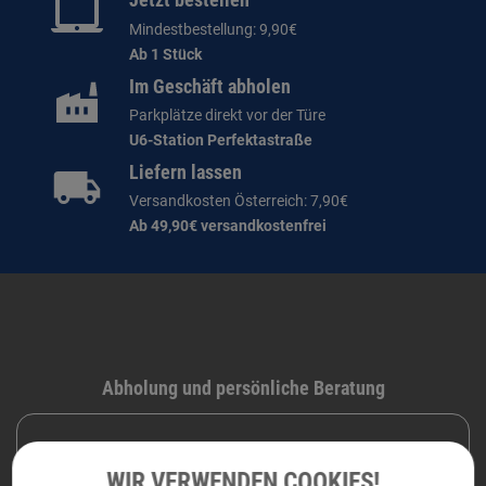
Jetzt bestellen
Mindestbestellung: 9,90€
Ab 1 Stück
Im Geschäft abholen
Parkplätze direkt vor der Türe
U6-Station Perfektastraße
Liefern lassen
Versandkosten Österreich: 7,90€
Ab 49,90€ versandkostenfrei
Abholung und persönliche Beratung
DRUCKRAUM
WIR VERWENDEN COOKIES!