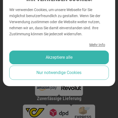
Perfektastraße 58, 1230 Wien
Montag - Donnerstag von
9:00 bis 18:00
Wir verwenden Cookies, um unsere Webseite für Sie
möglichst benutzerfreundlich zu gestalten. Wenn Sie der
Freitag von
9:00 bis 14:00
Verwendung zustimmen oder die Website weiter nutzen,
nehmen wir an, dass Sie damit einverstanden sind. Ihre
Zustimmung können Sie jederzeit widerrufen.
Sicher bezahlen
Mehr Info
Akzeptiere alle
Nur notwendige Cookies
Zuverlässige Lieferung