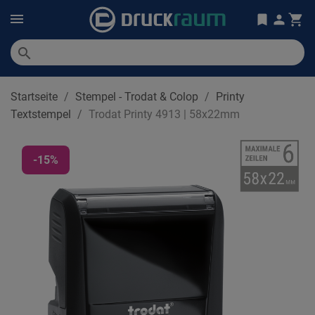
search
Startseite
Stempel - Trodat & Colop
Printy
Textstempel
Trodat Printy 4913 | 58x22mm
-15%