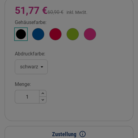
51,77 €
60,90 €
inkl. MwSt.
Gehäusefarbe:
Himmelblau
Feuerrot
Apfelgrün
Fuchsiapink
Schwarz
Abdruckfarbe:
Menge:
info_outline
Zustellung