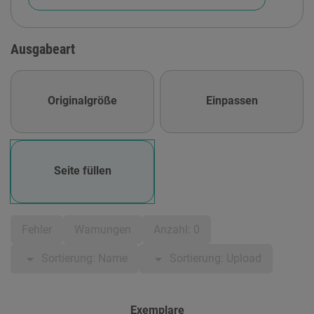
Ausgabeart
Originalgröße
Einpassen
Seite füllen
Fehler
Warnungen
Anzahl: 0
arrow_drop_down
arrow_drop_down
Sortierung: Name
Sortierung: Upload
Exemplare