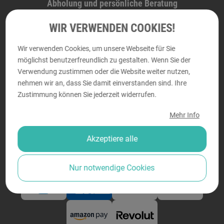
Abholung und persönliche Beratung
WIR VERWENDEN COOKIES!
DRUCKRAUM
Wir verwenden Cookies, um unsere Webseite für Sie
Perfektastraße 58, 1230 Wien
möglichst benutzerfreundlich zu gestalten. Wenn Sie der
Montag - Donnerstag von
9:00 bis 18:00
Verwendung zustimmen oder die Website weiter nutzen,
Freitag von
9:00 bis 14:00
nehmen wir an, dass Sie damit einverstanden sind. Ihre
Zustimmung können Sie jederzeit widerrufen.
Mehr Info
Sicher bezahlen
Akzeptiere alle
Nur notwendige Cookies