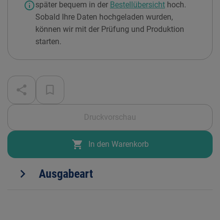
info
später bequem in der
Bestellübersicht
hoch.
Sobald Ihre Daten hochgeladen wurden,
können wir mit der Prüfung und Produktion
starten.
Druckvorschau
shopping_cart
In den Warenkorb
expand_more
Ausgabeart