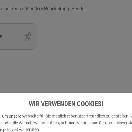
eine noch schnellere Bearbeitung. Bei der
s
WIR VERWENDEN COOKIES!
len Sie Ihr finales Design später bequem in der
Bestellübersicht
.
e keine Druckdaten hoch. Sobald Ihr Design übermittelt wurde, k
 um unsere Webseite für Sie möglichst benutzerfreundlich zu gestalten. 
der die Website weiter nutzen, nehmen wir an, dass Sie damit einversta
 jederzeit widerrufen.