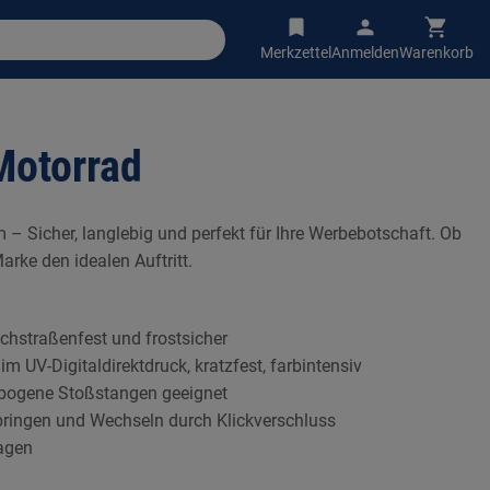
Merkzettel
Anmelden
Warenkorb
Motorrad
 – Sicher, langlebig und perfekt für Ihre Werbebotschaft. Ob
arke den idealen Auftritt.
chstraßenfest und frostsicher
m UV-Digitaldirektdruck, kratzfest, farbintensiv
gebogene Stoßstangen geeignet
ringen und Wechseln durch Klickverschluss
lagen