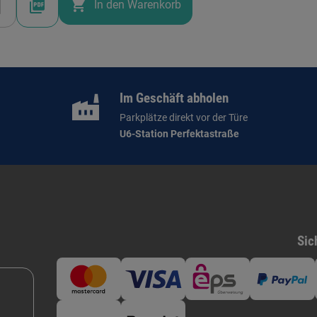
shopping_cart
In den Warenkorb
Im Geschäft abholen
Parkplätze direkt vor der Türe
U6-Station Perfektastraße
Sic