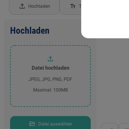
Hochladen
Text einfügen
Hochladen
Datei hochladen
JPEG, JPG, PNG, PDF
Maximal: 100MB
Datei auswählen