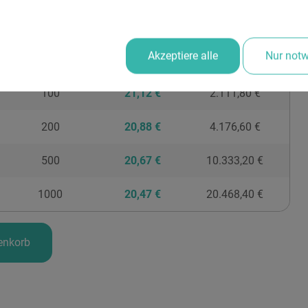
Anzahl
Preis pro Stk.
Gesamt
Akzeptiere alle
Nur not
50
21,40 €
1.069,90 €
100
21,12 €
2.111,80 €
200
20,88 €
4.176,60 €
500
20,67 €
10.333,20 €
1000
20,47 €
20.468,40 €
enkorb