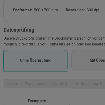
Endformat:
500
x
700
mm
Resolution:
300 dpi
Datenprüfung
Unsere Druckprofis prüfen Ihre Druckdaten persönlich vor de
möglich, direkt für Sie vor – ohne Ihr Design oder Ihre Inhalte
Ohne Überprüfung
Mit Über
arrow_drop_down
Sortierung: N
Fehler
Warnungen
Anzahl: 0
Exemplare