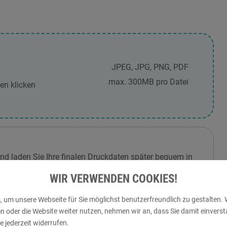
JPEG, JPG, PNG, PDF
max. 300MB pro Datei
en klicken
und laden Sie Ihre finalen Druckdaten später bequem in
aden wurden, können wir mit der Prüfung und
WIR VERWENDEN COOKIES!
 um unsere Webseite für Sie möglichst benutzerfreundlich zu gestalten. 
der die Website weiter nutzen, nehmen wir an, dass Sie damit einversta
 jederzeit widerrufen.