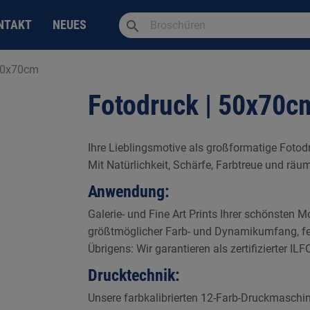
search
NTAKT
NEUES
 50x70cm
Fotodruck | 50x70c
Ihre Lieblingsmotive als großformatige Fotod
Mit Natürlichkeit, Schärfe, Farbtreue und räuml
Anwendung:
Galerie- und Fine Art Prints Ihrer schönste
größtmöglicher Farb- und Dynamikumfang, fei
Übrigens: Wir garantieren als zertifizierter 
Drucktechnik:
Unsere farbkalibrierten 12-Farb-Druckmaschine