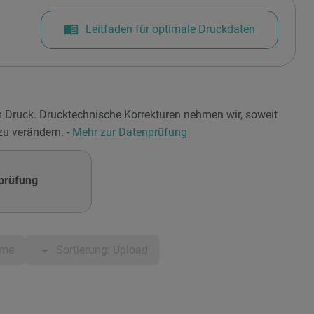
menu_book
Leitfaden für optimale Druckdaten
m Druck. Drucktechnische Korrekturen nehmen wir, soweit
 zu verändern. -
Mehr zur Datenprüfung
prüfung
arrow_drop_down
ame
Sortierung: Upload