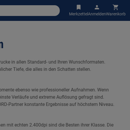
Merkzettel
Anmelden
Warenkorb
m
rucke in allen Standard- und Ihren Wunschformaten.
icher Tiefe, die alles in den Schatten stellen.
n Momente ebenso wie professioneller Aufnahmen. Wenn
nste Verläufe und extreme Auflösung gefragt sind.
ILFORD-Partner konstante Ergebnisse auf höchstem Niveau.
n mit echten 2.400dpi sind die Besten ihrer Klasse. Die