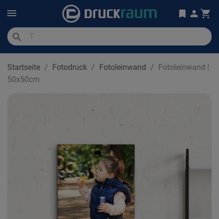
search
Startseite
Fotodruck
Fotoleinwand
Fotoleinwand |
50x50cm