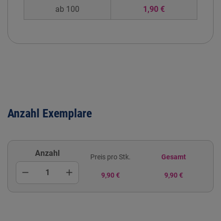
ab 100
1,90 €
Anzahl Exemplare
Anzahl
Preis pro Stk.
Gesamt
remove
add
9,90 €
9,90 €