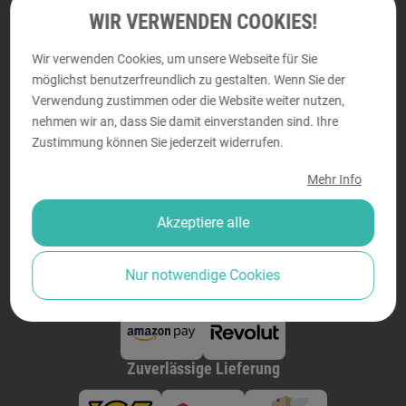
DRUCKRAUM
WIR VERWENDEN COOKIES!
Perfektastraße 58, 1230 Wien
Wir verwenden Cookies, um unsere Webseite für Sie
Montag - Donnerstag von
9:00 bis 18:00
möglichst benutzerfreundlich zu gestalten. Wenn Sie der
Freitag von
9:00 bis 14:00
Verwendung zustimmen oder die Website weiter nutzen,
nehmen wir an, dass Sie damit einverstanden sind. Ihre
Zustimmung können Sie jederzeit widerrufen.
Sicher bezahlen
Mehr Info
Akzeptiere alle
Nur notwendige Cookies
Zuverlässige Lieferung