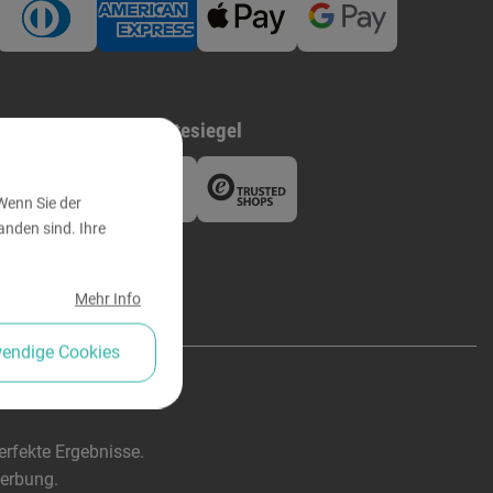
ed bei
Gütesiegel
Wenn Sie der
nden sind. Ihre
Mehr Info
wendige Cookies
rfekte Ergebnisse.
werbung.