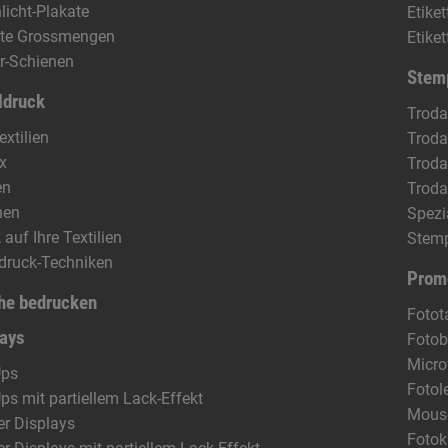
licht-Plakate
Etike
ate Grossmengen
Etike
r-Schienen
Stem
ldruck
Troda
extilien
Troda
x
Troda
en
Troda
hen
Spezi
 auf Ihre Textilien
Stem
ldruck-Techniken
Prom
he bedrucken
Fotot
lays
Fotob
Micro
Ups
Fotol
Ups mit partiellem Lack-Effekt
Mous
r Displays
Fotok