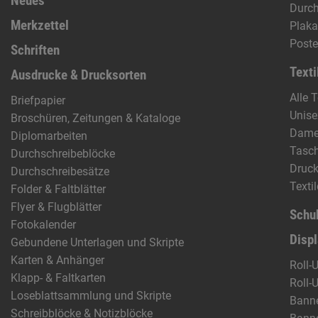
Neues
Durch
Merkzettel
Plak
Poste
Schriften
Texti
Ausdrucke & Drucksorten
Alle T
Briefpapier
Unise
Broschüren, Zeitungen & Kataloge
Dam
Diplomarbeiten
Tasc
Durchschreibeblöcke
Druck
Durchschreibesätze
Texti
Folder & Faltblätter
Flyer & Flugblätter
Schu
Fotokalender
Disp
Gebundene Unterlagen und Skripte
Karten & Anhänger
Roll-
Klapp- & Faltkarten
Roll-
Loseblattsammlung und Skripte
Banne
Schreibblöcke & Notizblöcke