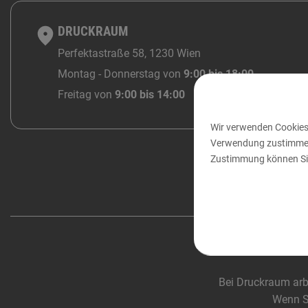
DRUCKRAUM
Perfektastraße 58, 1230 Wien
Montag - Donnerstag von
9:00 bis 18:00
Freitag von
9:00 bis 14:00
Wir verwenden Cookies,
Verwendung zustimmen o
Zustimmung können Sie
Bei Druckraum arb
Wenn Si