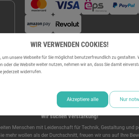
Zuverlässige Lieferung
Mitgli
WIR VERWENDEN COOKIES!
 um unsere Webseite für Sie möglichst benutzerfreundlich zu gestalten. 
der die Website weiter nutzen, nehmen wir an, dass Sie damit einversta
 jederzeit widerrufen.
Akzeptiere alle
Nur not
Wir suchen Verstärkung!
eiten Menschen mit Leidenschaft für Technik, Gestaltung und pe
e mehr wollen als der Durchschnitt, freuen wir uns auf Ihre Be