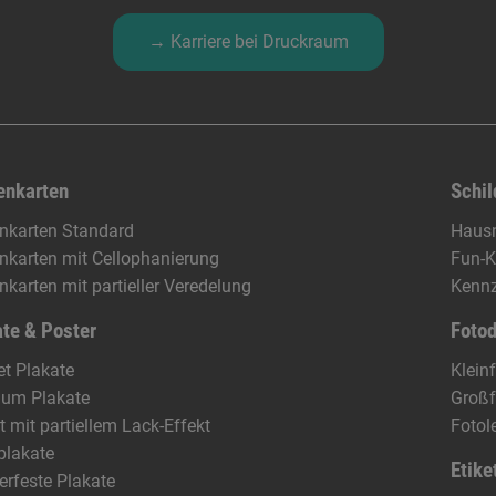
→ Karriere bei Druckraum
enkarten
Schil
enkarten Standard
Haus
enkarten mit Cellophanierung
Fun-K
enkarten mit partieller Veredelung
Kennz
te & Poster
Foto
t Plakate
Klein
ium Plakate
Groß
t mit partiellem Lack-Effekt
Fotol
plakate
Etike
rfeste Plakate