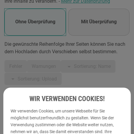
Ihre Inhalte zu verändern. -
Mehr zur Datenprüfung
Ohne Überprüfung
Mit Überprüfung
Die gewünschte Reihenfolge Ihrer Seiten können Sie nach
dem Hochladen durch Verschieben selbst bestimmen.
arrow_drop_down
Sortierung: Name
Fehler
Warnungen
arrow_drop_down
Sortierung: Upload
WIR VERWENDEN COOKIES!
Wir verwenden Cookies, um unsere Webseite für Sie
möglichst benutzerfreundlich zu gestalten. Wenn Sie der
Verwendung zustimmen oder die Website weiter nutzen,
Druckvorlagen hinzufügen
nehmen wir an, dass Sie damit einverstanden sind. Ihre