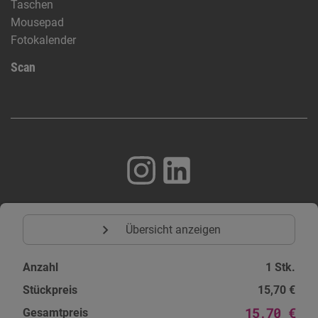
Taschen
Mousepad
Fotokalender
Scan
expand_more
Cookie Einstellungen
Übersicht anzeigen
Anzahl
1 Stk.
Stückpreis
15,70 €
15,70 €
Gesamtpreis
© 1996 - 2026 | Schweizer International s.r.o | Alle Rechte