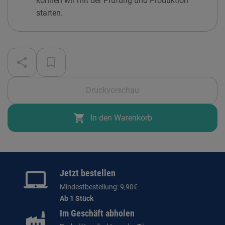
können wir mit der Prüfung und Produktion
starten.
Druckvorschau
shopping_cart
In den Warenkorb
Jetzt bestellen
Mindestbestellung: 9,90€
Ab 1 Stück
Im Geschäft abholen